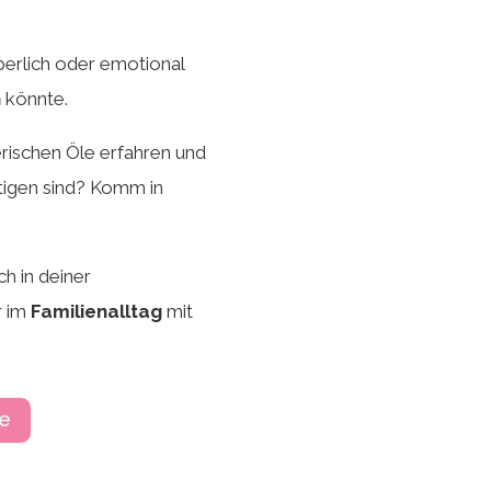
erlich oder emotional
n
könnte.
rischen Öle erfahren und
htigen sind? Komm in
ch in deiner
 im
Familienalltag
mit
ge