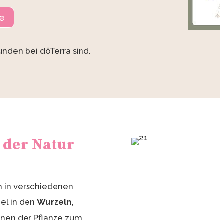
ge
Kunden bei dōTerra sind.
s der Natur
h in verschiedenen
iel in den
Wurzeln,
enen der Pflanze zum