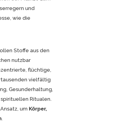
tserregern und
sse, wie die
ollen Stoffe aus den
chen nutzbar
entrierte, flüchtige,
rtausenden vielfältig
ung, Gesunderhaltung,
spirituellen Ritualen.
n Ansatz, um
Körper,
n
.