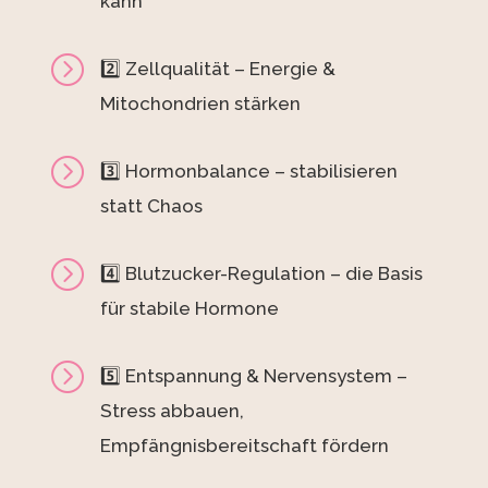
kann
=
2️⃣ Zellqualität – Energie &
Mitochondrien stärken
=
3️⃣ Hormonbalance – stabilisieren
statt Chaos
=
4️⃣ Blutzucker-Regulation – die Basis
für stabile Hormone
=
5️⃣ Entspannung & Nervensystem –
Stress abbauen,
Empfängnisbereitschaft fördern