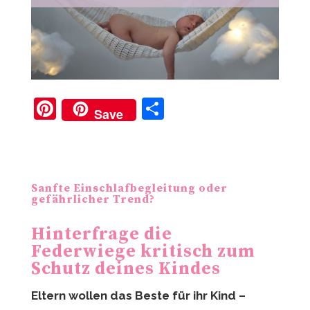
Pi
T
Save
nt
ei
er
le
e
n
Sanfte Einschlafbegleitung oder
st
gefährlicher Trend?
Hinterfrage die
Federwiege kritisch zum
Schutz deines Kindes
Eltern wollen das Beste für ihr Kind –