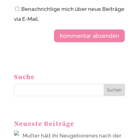
Benachrichtige mich über neue Beiträge
via E-Mail.
A
l
t
Suche
e
r
Suchen
n
a
t
Neueste Beiträge
i
v