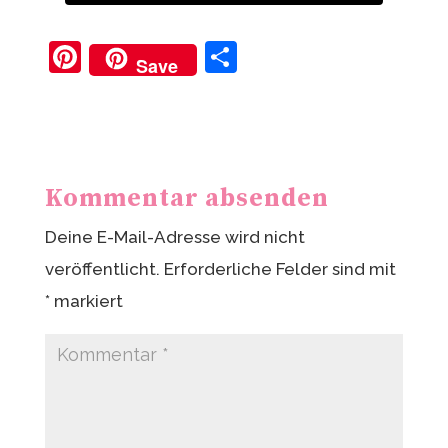
Pi
T
Save
nt
ei
er
le
e
n
st
Kommentar absenden
Deine E-Mail-Adresse wird nicht
veröffentlicht.
Erforderliche Felder sind mit
*
markiert