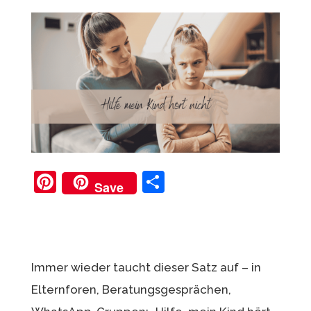
Pi
T
Save
nt
ei
er
le
e
n
st
Immer wieder taucht dieser Satz auf – in
Elternforen, Beratungsgesprächen,