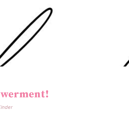
owerment!
Kinder