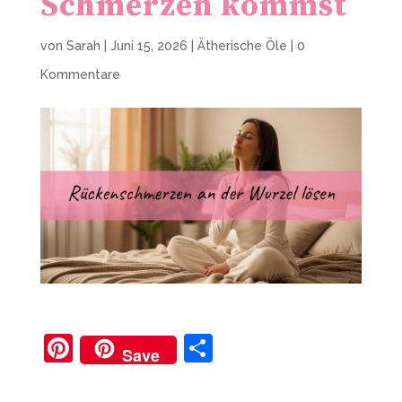
Schmerzen kommst
von
Sarah
|
Juni 15, 2026
|
Ätherische Öle
|
0
Kommentare
Pi
T
Save
nt
ei