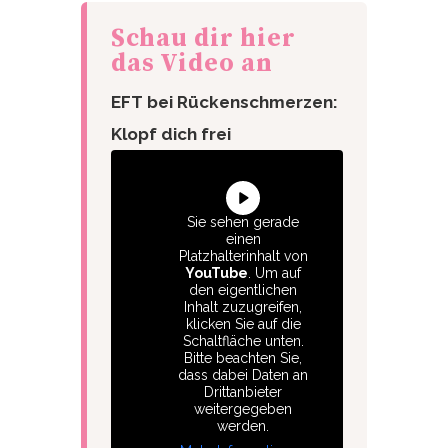
Schau dir hier
das Video an
EFT bei Rückenschmerzen:
Klopf dich frei
Sie sehen gerade
einen
Platzhalterinhalt von
YouTube
. Um auf
den eigentlichen
Inhalt zuzugreifen,
klicken Sie auf die
Schaltfläche unten.
Bitte beachten Sie,
dass dabei Daten an
Drittanbieter
weitergegeben
werden.