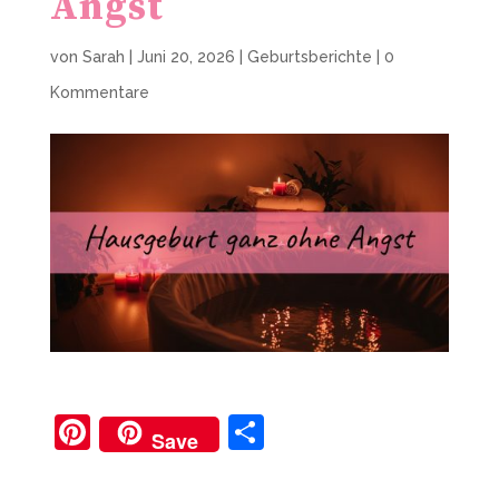
Angst
von
Sarah
|
Juni 20, 2026
|
Geburtsberichte
|
0
Kommentare
Pi
T
Save
nt
ei