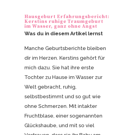
er
le
e
n
Hausgeburt Erfahrungsbericht:
st
Kerstins ruhige Traumgeburt
im Wasser, ganz ohne Angst
Was du in diesem Artikel lernst
Manche Geburtsberichte bleiben
dir im Herzen. Kerstins gehört für
mich dazu. Sie hat ihre erste
Tochter zu Hause im Wasser zur
Welt gebracht, ruhig,
selbstbestimmt und so gut wie
ohne Schmerzen. Mit intakter
Fruchtblase, einer sogenannten
Glückshaube, und mit so viel
Vertrauen, dass sie ihr Baby am