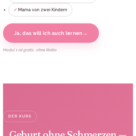
Mama von zwei Kindern
→
Ja, das will ich auch lernen
Modul 1 ist gratis · ohne Risiko
DER KURS
Geburt ohne Schmerzen —