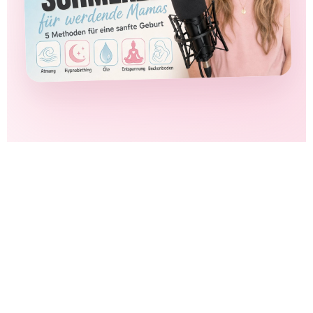
20.000+
19 €
begleitete Frauen
einmalig · kein Abo
Modul 1
★★★★★
100 % kostenlos
Kundenbewertungen