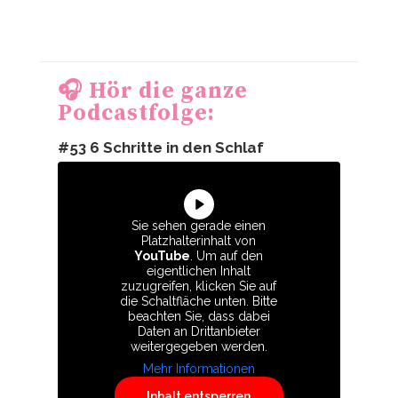
🎧 Hör die ganze
Podcastfolge:
#53 6 Schritte in den Schlaf
Sie sehen gerade einen
Platzhalterinhalt von
YouTube
. Um auf den
eigentlichen Inhalt
zuzugreifen, klicken Sie auf
die Schaltfläche unten. Bitte
beachten Sie, dass dabei
Daten an Drittanbieter
weitergegeben werden.
Mehr Informationen
Inhalt entsperren