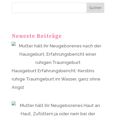
r
Suchen
n
a
t
Neueste Beiträge
i
v
e
:
Hausgeburt Erfahrungsbericht: Kerstins
ruhige Traumgeburt im Wasser, ganz ohne
Angst