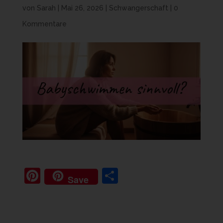
von
Sarah
|
Mai 26, 2026
|
Schwangerschaft
|
0
Kommentare
Pi
T
Save
nt
ei
er
le