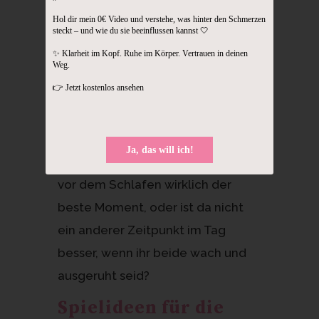
es ausprobieren, gezielt, in einem
Hol dir mein 0€ Video und verstehe, was hinter den Schmerzen
steckt – und wie du sie beeinflussen kannst 🤍
Rahmen, ohne dass die Wohnung
✨ Klarheit im Kopf. Ruhe im Körper. Vertrauen in deinen
flutet.
Weg.
👉 Jetzt kostenlos ansehen
Den richtigen
Moment fürs Baden
wählen
Ja, das will ich!
Frag dich, ist der späte Abend kurz
vor dem Schlafen wirklich der
beste Moment, oder ist da nicht
ein anderer Zeitpunkt im Tag
besser, wenn ihr beide wach und
ausgeruht seid?
Spielideen für die