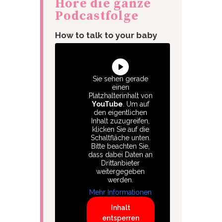
Höre die ganze
Podcastfolge
How to talk to your baby
Sie sehen gerade
einen
Platzhalterinhalt von
YouTube
. Um auf
den eigentlichen
Inhalt zuzugreifen,
klicken Sie auf die
Schaltfläche unten.
Bitte beachten Sie,
dass dabei Daten an
Drittanbieter
weitergegeben
werden.
Mehr Informationen
Inhalt
entsperren