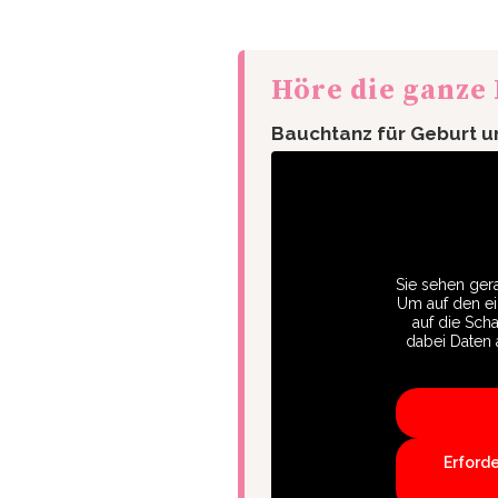
Höre die ganze
Bauchtanz für Geburt u
Sie sehen gera
Um auf den eig
auf die Scha
dabei Daten 
Erford