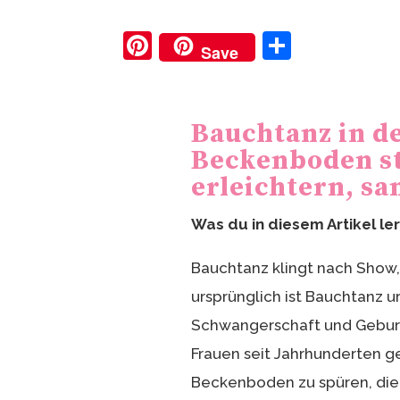
Pi
T
Save
nt
ei
er
le
e
n
Bauchtanz in d
st
Beckenboden st
erleichtern, sa
Was du in diesem Artikel le
Bauchtanz klingt nach Show,
ursprünglich ist Bauchtanz u
Schwangerschaft und Geburt 
Frauen seit Jahrhunderten 
Beckenboden zu spüren, die 