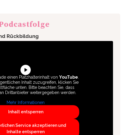
 Podcastfolge
nd Rückbildung
de einen Platzhalterinhalt von
YouTube
.
entlichen Inhalt zuzugreifen, klicken Sie
ltfläche unten. Bitte beachten Sie, dass
an Drittanbieter weitergegeben werden.
Mehr Informationen
Inhalt entsperren
erlichen Service akzeptieren und
Inhalte entsperren