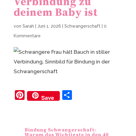
Verbindung zu
deinem Baby ist
von
Sarah
|
Juni 1, 2026
|
Schwangerschaft
|
0
Kommentare
Pi
T
Save
nt
ei
er
le
e
n
Bindung Schwangerschaft:
st
Warum das Wichtigste in den 40