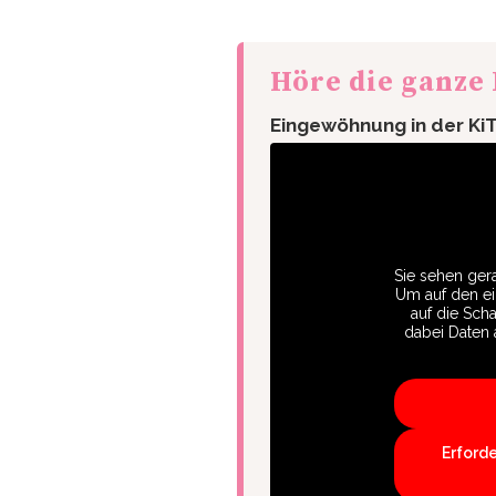
Höre die ganze
Eingewöhnung in der Ki
Sie sehen gera
Um auf den eig
auf die Scha
dabei Daten 
Erford