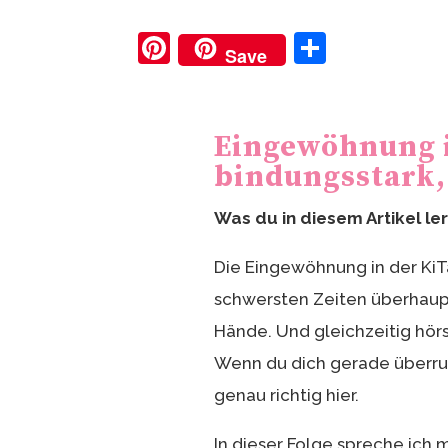
Pi
T
Save
nt
ei
er
le
e
n
Eingewöhnung in
st
bindungsstark
Was du in diesem Artikel le
Die Eingewöhnung in der KiTa
schwersten Zeiten überhaupt
Hände. Und gleichzeitig hörst
Wenn du dich gerade überrump
genau richtig hier.
In dieser Folge spreche ich 