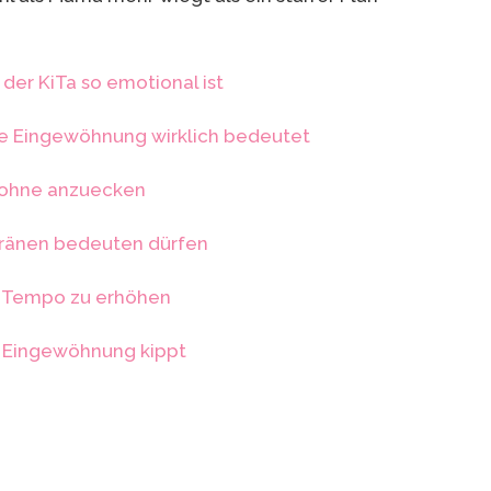
er KiTa so emotional ist
te Eingewöhnung wirklich bedeutet
 ohne anzuecken
Tränen bedeuten dürfen
s Tempo zu erhöhen
e Eingewöhnung kippt