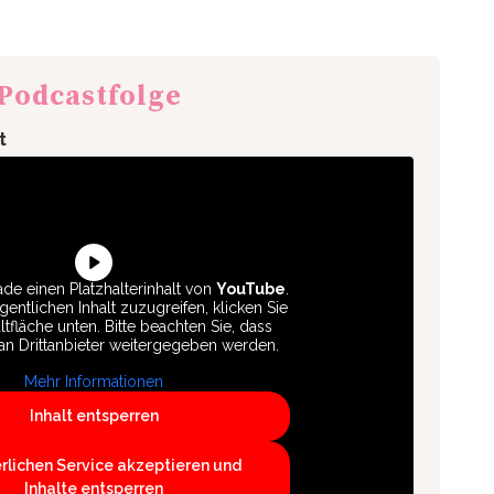
 Podcastfolge
t
de einen Platzhalterinhalt von
YouTube
.
entlichen Inhalt zuzugreifen, klicken Sie
ltfläche unten. Bitte beachten Sie, dass
an Drittanbieter weitergegeben werden.
Mehr Informationen
Inhalt entsperren
erlichen Service akzeptieren und
Inhalte entsperren