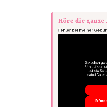
Höre die ganze
Fehler bei meiner Gebur
Sie sehen gera
Um auf den eig
auf die Scha
dabei Daten 
Erford