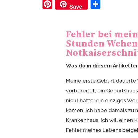
Pi
T
Save
nt
ei
er
le
e
n
Fehler bei mein
st
Stunden Wehen
Notkaiserschni
Was du in diesem Artikel le
Meine erste Geburt dauerte 
vorbereitet, ein Geburtshaus
nicht hatte: ein einziges W
kamen. Ich habe damals zu me
Krankenhaus, ich will einen K
Fehler meines Lebens beigeb