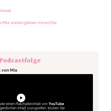
issaal
was Mia weitergeben moechte
 Podcastfolge
t von Mia
de einen Platzhalterinhalt von
YouTube
.
entlichen Inhalt zuzugreifen, klicken Sie