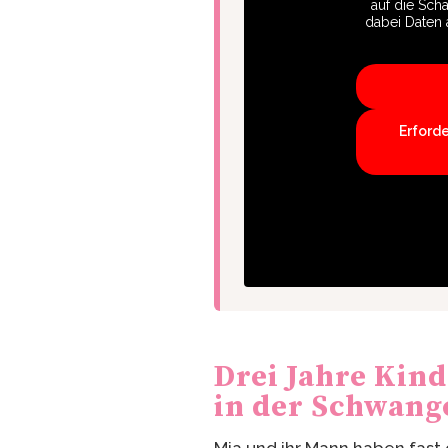
auf die Scha
dabei Daten 
Erford
Drei Jahre Kin
in der Schwang