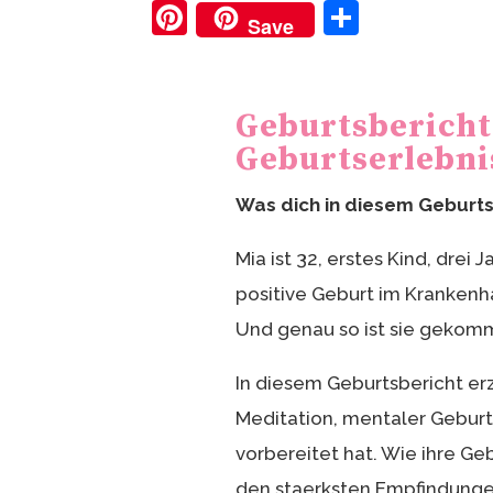
Pi
T
Save
nt
ei
er
le
e
n
Geburtsbericht 
st
Geburtserlebni
Was dich in diesem Geburts
Mia ist 32, erstes Kind, drei 
positive Geburt im Krankenha
Und genau so ist sie gekom
In diesem Geburtsbericht erz
Meditation, mentaler Geburt
vorbereitet hat. Wie ihre Gebu
den staerksten Empfindunge