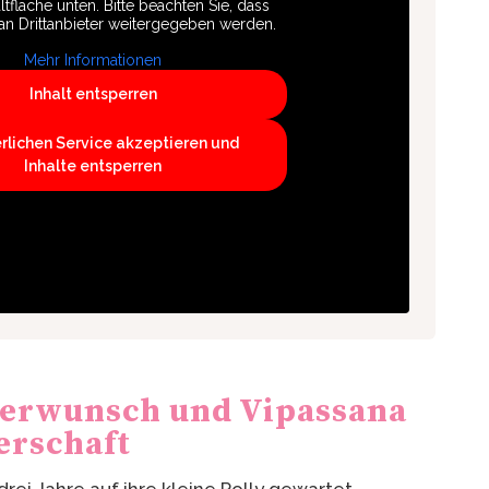
ltfläche unten. Bitte beachten Sie, dass
an Drittanbieter weitergegeben werden.
Mehr Informationen
Inhalt entsperren
erlichen Service akzeptieren und
Inhalte entsperren
derwunsch und Vipassana
erschaft