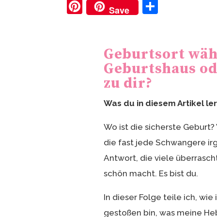
Pi
T
Save
nt
ei
er
le
e
n
Geburtsort wäh
st
Geburtshaus od
zu dir?
Was du in diesem Artikel le
Wo ist die sicherste Geburt?
die fast jede Schwangere ir
Antwort, die viele überrascht
schön macht. Es bist du.
In dieser Folge teile ich, wi
gestoßen bin, was meine He