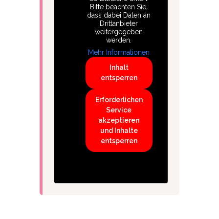
Bitte beachten Sie,
dass dabei Daten an
Drittanbieter
weitergegeben
werden.
Mehr Informationen
Inhalt
entsperren
Erforderlichen
Service
akzeptieren
und Inhalte
entsperren