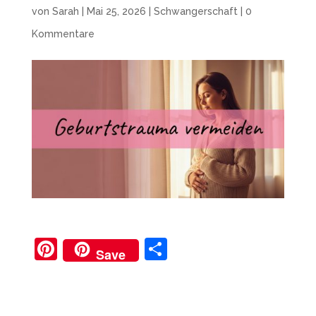
von
Sarah
|
Mai 25, 2026
|
Schwangerschaft
|
0
Kommentare
Pi
T
Save
nt
ei
er
le