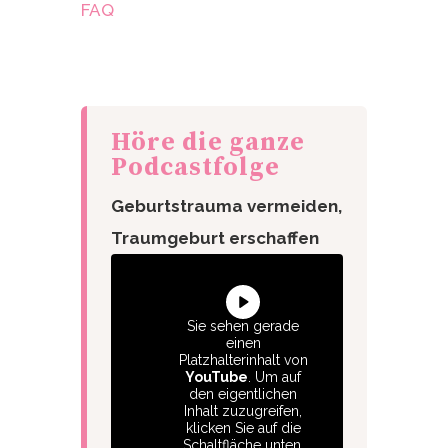
FAQ
Höre die ganze
Podcastfolge
Geburtstrauma vermeiden,
Traumgeburt erschaffen
Sie sehen gerade
einen
Platzhalterinhalt von
YouTube
. Um auf
den eigentlichen
Inhalt zuzugreifen,
klicken Sie auf die
Schaltfläche unten.