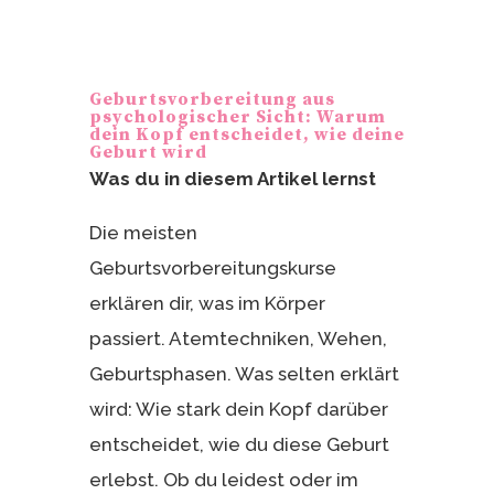
nt
ei
er
le
e
n
Geburtsvorbereitung aus
st
psychologischer Sicht: Warum
dein Kopf entscheidet, wie deine
Geburt wird
Was du in diesem Artikel lernst
Die meisten
Geburtsvorbereitungskurse
erklären dir, was im Körper
passiert. Atemtechniken, Wehen,
Geburtsphasen. Was selten erklärt
wird: Wie stark dein Kopf darüber
entscheidet, wie du diese Geburt
erlebst. Ob du leidest oder im