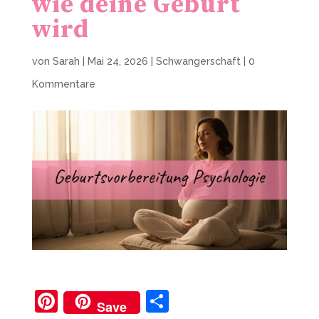
wie deine Geburt
wird
von
Sarah
|
Mai 24, 2026
|
Schwangerschaft
|
0
Kommentare
Pi
T
Save