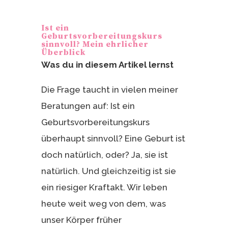
er
le
e
n
Ist ein
st
Geburtsvorbereitungskurs
sinnvoll? Mein ehrlicher
Überblick
Was du in diesem Artikel lernst
Die Frage taucht in vielen meiner
Beratungen auf: Ist ein
Geburtsvorbereitungskurs
überhaupt sinnvoll? Eine Geburt ist
doch natürlich, oder? Ja, sie ist
natürlich. Und gleichzeitig ist sie
ein riesiger Kraftakt. Wir leben
heute weit weg von dem, was
unser Körper früher