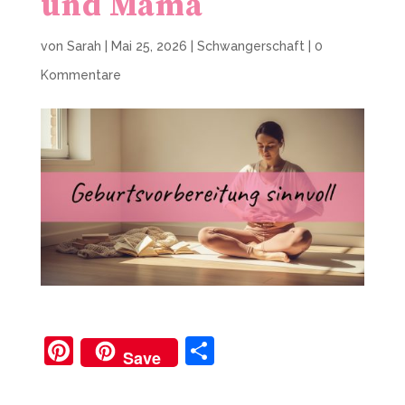
und Mama
von
Sarah
|
Mai 25, 2026
|
Schwangerschaft
|
0
Kommentare
Pi
T
Save
nt
ei