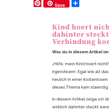
Pi
T
Save
nt
ei
er
le
e
n
Kind hoert nich
st
dahinter steckt
Verbindung k
Was du in diesem Artikel le
„Hilfe, mein Kind hoert nicht!
irgendwann. Egal wie alt das 
neulich in einer kostenlose
dieses Thema kam staendig a
In diesem Artikel zeige ich 
wirklich dahinter steckt wen