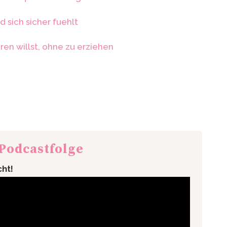
 sich sicher fuehlt
ren willst, ohne zu erziehen
 Podcastfolge
cht!