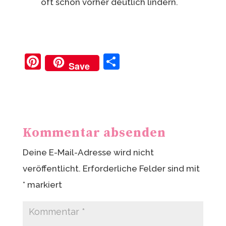
oft schon vorher deutlich lindern.
Pi
T
Save
nt
ei
er
le
e
n
st
Kommentar absenden
Deine E-Mail-Adresse wird nicht
veröffentlicht.
Erforderliche Felder sind mit
*
markiert