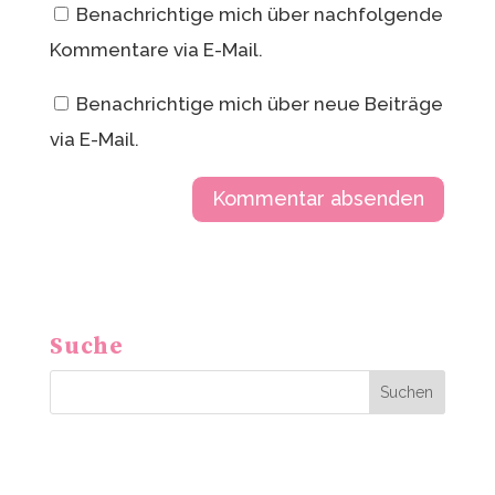
Benachrichtige mich über nachfolgende
Kommentare via E-Mail.
Benachrichtige mich über neue Beiträge
via E-Mail.
A
l
t
Suche
e
r
Suchen
n
a
t