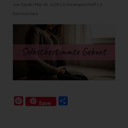
von
Sarah
|
Mai 26, 2026
|
Schwangerschaft
|
0
Kommentare
Pi
T
Save
nt
ei
er
le