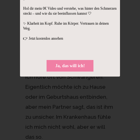
Ultraschalls Sicherheit geben,
Hol dir mein 0€ Video und verstehe, was hinter den Schmerzen
steckt – und wie du sie beeinflussen kannst 🤍
dann mach sie. Wenn dir weniger
✨ Klarheit im Kopf. Ruhe im Körper. Vertrauen in deinen
Untersuchungen mehr Ruhe
Weg.
geben, dann lass sie weg.
👉 Jetzt kostenlos ansehen
Geburtsort: Wer entscheidet
Ja, das will ich!
wirklich?
Ich höre oft von Schwangeren:
Eigentlich möchte ich zu Hause
oder im Geburtshaus entbinden,
aber mein Partner sagt, das ist ihm
zu unsicher. Im Krankenhaus fühle
ich mich nicht wohl, aber er will
das so.