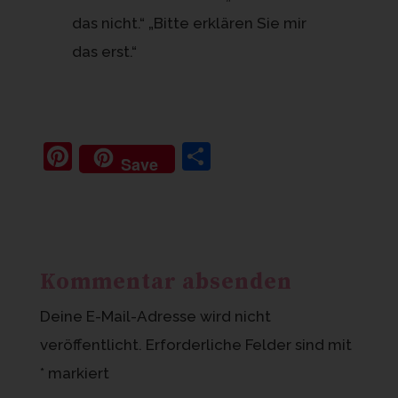
das nicht.“ „Bitte erklären Sie mir
das erst.“
Pi
T
Save
nt
ei
er
le
e
n
st
Kommentar absenden
Deine E-Mail-Adresse wird nicht
veröffentlicht.
Erforderliche Felder sind mit
*
markiert