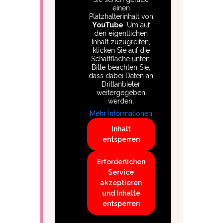
einen
Platzhalterinhalt von
YouTube
. Um auf
den eigentlichen
Inhalt zuzugreifen,
klicken Sie auf die
Schaltfläche unten.
Bitte beachten Sie,
dass dabei Daten an
Drittanbieter
weitergegeben
werden.
Mehr Informationen
Inhalt
entsperren
Erforderlichen
Service
akzeptieren
und Inhalte
entsperren