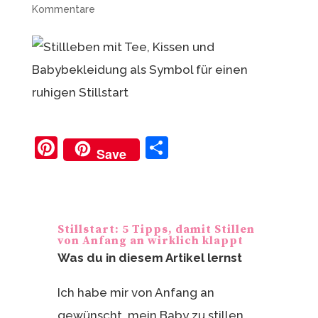
Kommentare
Pi
T
Save
nt
ei
er
le
e
n
Stillstart: 5 Tipps, damit Stillen
st
von Anfang an wirklich klappt
Was du in diesem Artikel lernst
Ich habe mir von Anfang an
gewünscht, mein Baby zu stillen.