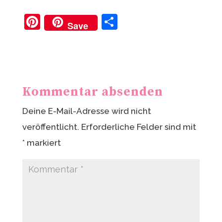
Pi
T
Save
nt
ei
er
le
e
n
st
Kommentar absenden
Deine E-Mail-Adresse wird nicht
veröffentlicht.
Erforderliche Felder sind mit
*
markiert