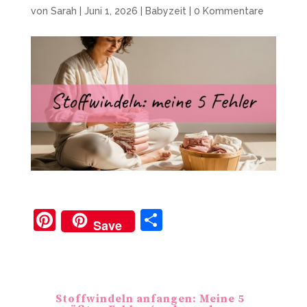
von
Sarah
|
Juni 1, 2026
|
Babyzeit
|
0 Kommentare
Pi
T
Save
nt
ei
er
le
e
n
Stoffwindeln anfangen: Meine 5