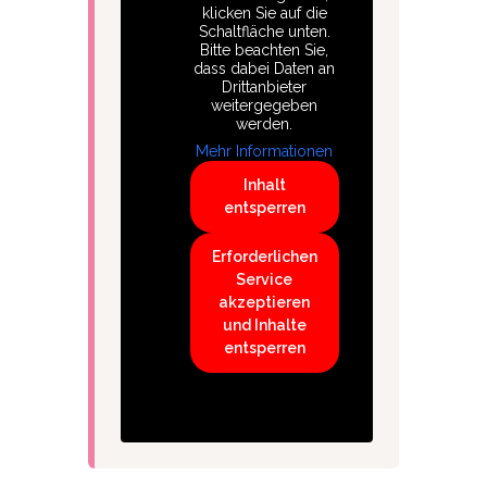
klicken Sie auf die
Schaltfläche unten.
Bitte beachten Sie,
dass dabei Daten an
Drittanbieter
weitergegeben
werden.
Mehr Informationen
Inhalt
entsperren
Erforderlichen
Service
akzeptieren
und Inhalte
entsperren