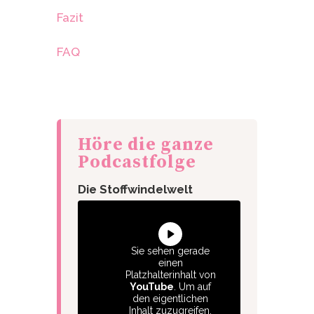
Fazit
FAQ
Höre die ganze
Podcastfolge
Die Stoffwindelwelt
Sie sehen gerade
einen
Platzhalterinhalt von
YouTube
. Um auf
den eigentlichen
Inhalt zuzugreifen,