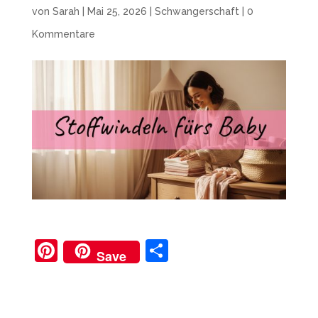
von
Sarah
|
Mai 25, 2026
|
Schwangerschaft
|
0
Kommentare
Pi
T
Save
nt
ei
er
le