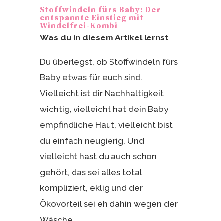
e
n
Stoffwindeln fürs Baby: Der
st
entspannte Einstieg mit
Windelfrei-Kombi
Was du in diesem Artikel lernst
Du überlegst, ob Stoffwindeln fürs
Baby etwas für euch sind.
Vielleicht ist dir Nachhaltigkeit
wichtig, vielleicht hat dein Baby
empfindliche Haut, vielleicht bist
du einfach neugierig. Und
vielleicht hast du auch schon
gehört, das sei alles total
kompliziert, eklig und der
Ökovorteil sei eh dahin wegen der
Wäsche.