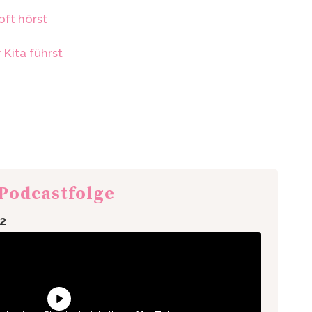
oft hörst
Kita führst
 Podcastfolge
 2