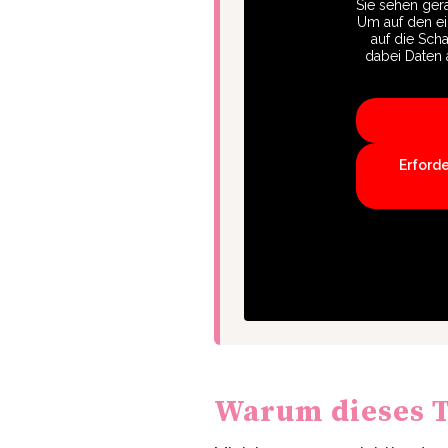
Sie sehen gera
Um auf den eig
auf die Scha
dabei Daten 
Erford
Warum dieses T