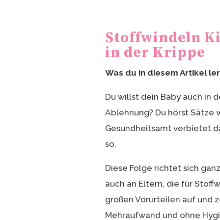
nt
ei
er
le
e
n
Stoffwindeln Ki
st
in der Krippe
Was du in diesem Artikel le
Du willst dein Baby auch in d
Ablehnung? Du hörst Sätze wi
Gesundheitsamt verbietet das
so.
Diese Folge richtet sich gan
auch an Eltern, die für Stoff
großen Vorurteilen auf und ze
Mehraufwand und ohne Hygien