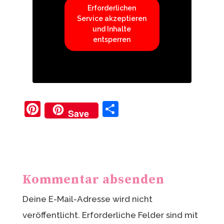
Erforderlichen
Service akzeptieren
und Inhalte
entsperren
Pi
T
Save
nt
ei
er
le
e
n
st
Kommentar absenden
Deine E-Mail-Adresse wird nicht
veröffentlicht.
Erforderliche Felder sind mit