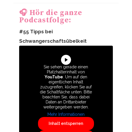
🎧 Hör die ganze
Podcastfolge:
#55 Tipps bei
Schwangerschaftsübelkeit
Sie sehen gerade einen
Platzhalterinhalt von
YouTube
. Um auf den
eigentlichen Inhalt
zuzugreifen, klicken Sie auf
die Schaltfläche unten. Bitte
beachten Sie, dass dabei
Daten an Drittanbieter
weitergegeben werden.
Mehr Informationen
Inhalt entsperren