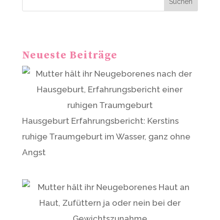
Suchen
n
a
t
Neueste Beiträge
i
v
e
:
Hausgeburt Erfahrungsbericht: Kerstins
ruhige Traumgeburt im Wasser, ganz ohne
Angst