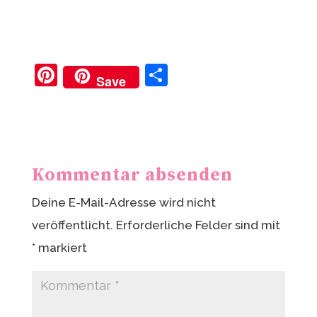
Pi
T
Save
nt
ei
er
le
e
n
st
Kommentar absenden
Deine E-Mail-Adresse wird nicht
veröffentlicht.
Erforderliche Felder sind mit
*
markiert