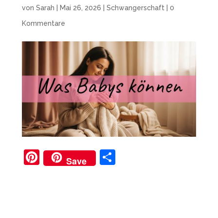
von
Sarah
|
Mai 26, 2026
|
Schwangerschaft
|
0
Kommentare
Pi
T
Save
nt
ei
er
le
e
n