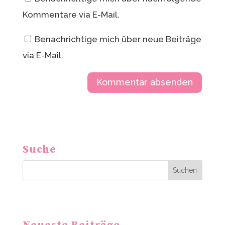
Kommentare via E-Mail.
Benachrichtige mich über neue Beiträge
via E-Mail.
A
l
t
Suche
e
r
Suchen
n
a
t