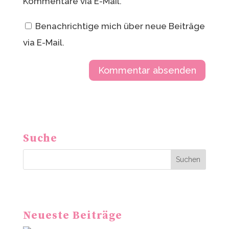
Kommentare via E-Mail.
Benachrichtige mich über neue Beiträge
via E-Mail.
A
l
t
Suche
e
r
Suchen
n
a
t
Neueste Beiträge
i