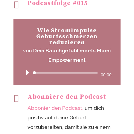
Podcastfolge #015

Wie Stromimpulse
Geburtsschmerzen
reduzieren
von
Dein Bauchgefühl meets Mami
Empowerment
Audio-
00:00
Player
Abonniere den Podcast

Abbonier den Podcast,
um dich
positiv auf deine Geburt
vorzubereiten, damit sie zu einem