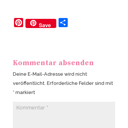
Pi
T
Save
nt
ei
er
le
e
n
st
Kommentar absenden
Deine E-Mail-Adresse wird nicht
veröffentlicht.
Erforderliche Felder sind mit
*
markiert