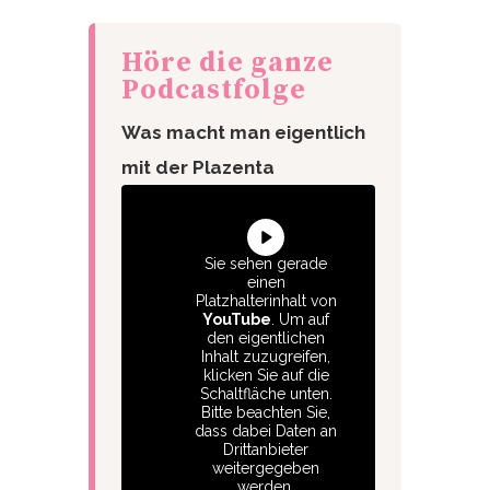
Höre die ganze
Podcastfolge
Was macht man eigentlich
mit der Plazenta
Sie sehen gerade
einen
Platzhalterinhalt von
YouTube
. Um auf
den eigentlichen
Inhalt zuzugreifen,
klicken Sie auf die
Schaltfläche unten.
Bitte beachten Sie,
dass dabei Daten an
Drittanbieter
weitergegeben
werden.