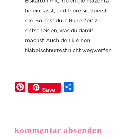
Eiskarton mit, in den die Plazenta
hineinpasst, und friere sie zuerst
ein. So hast du in Ruhe Zeit zu
entscheiden, was du damit
machst. Auch den kleinen
Nabelschnurrest nicht wegwerfen.
Pi
T
Save
nt
ei
er
le
e
n
st
Kommentar absenden