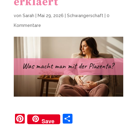
erklaert
von
Sarah
|
Mai 29, 2026
|
Schwangerschaft
|
0
Kommentare
Pi
T
Save
nt
ei