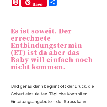
Pi
T
Save
nt
ei
er
le
e
n
Es ist soweit. Der
st
errechnete
Entbindungstermin
(ET) ist da aber das
Baby will einfach noch
nicht kommen.
Und genau dann beginnt oft der Druck, die
Geburt einzuleiten. Tägliche Kontrollen,
Einleitungsangebote – der Stress kann