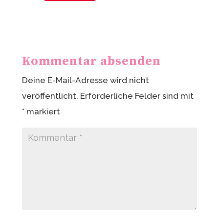
nt
ei
er
le
e
n
st
Kommentar absenden
Deine E-Mail-Adresse wird nicht
veröffentlicht.
Erforderliche Felder sind mit
*
markiert