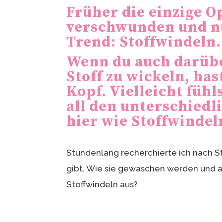
e
n
Früher die einzige Op
st
verschwunden und n
Trend: Stoffwindeln.
Wenn du auch darübe
Stoff zu wickeln, ha
Kopf. Vielleicht füh
all den unterschiedl
hier wie Stoffwindel
Stundenlang recherchierte ich nach S
gibt. Wie sie gewaschen werden und a
Stoffwindeln aus?