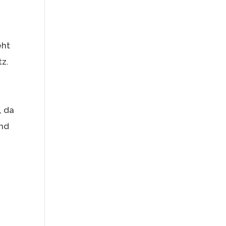
eht
tz.
, da
end