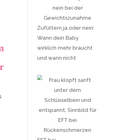
Zufüttern ja oder nein:
Wann dein Baby
im
wirklich mehr braucht
n
und wann nicht
r
s
EFT bei