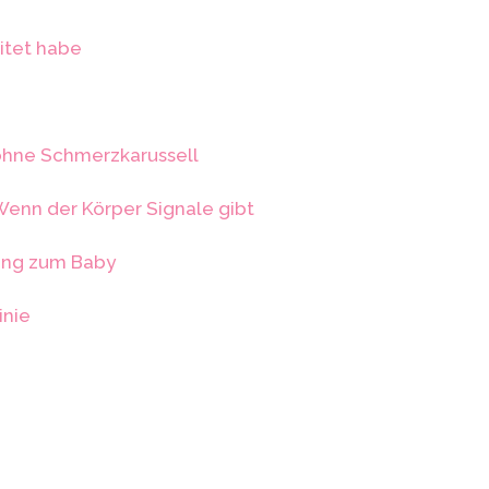
itet habe
ohne Schmerzkarussell
Wenn der Körper Signale gibt
ung zum Baby
inie