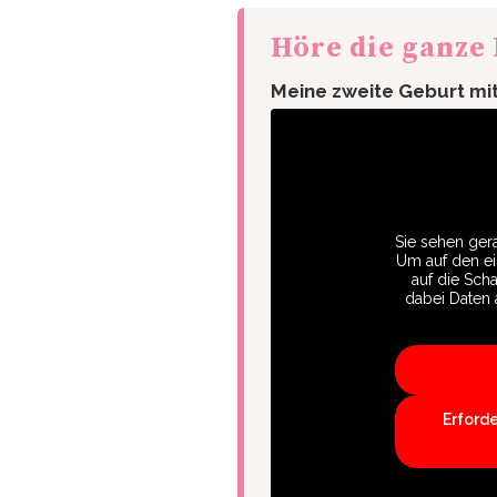
Höre die ganze
Meine zweite Geburt mi
Sie sehen gera
Um auf den eig
auf die Scha
dabei Daten 
Erford