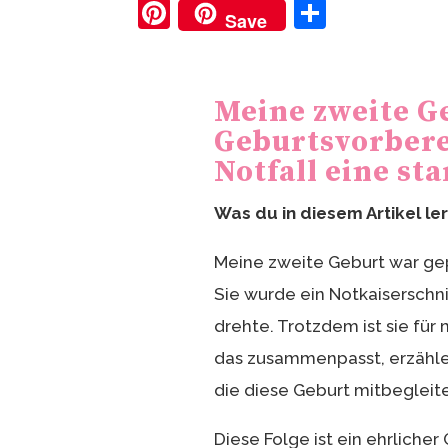
Pi
T
Save
nt
ei
er
le
e
n
Meine zweite G
st
Geburtsvorbere
Notfall eine st
Was du in diesem Artikel le
Meine zweite Geburt war gep
Sie wurde ein Notkaiserschni
drehte. Trotzdem ist sie fü
das zusammenpasst, erzähle 
die diese Geburt mitbegleite
Diese Folge ist ein ehrliche