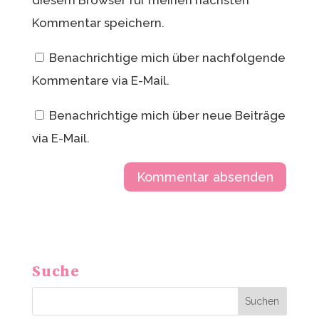
diesem Browser für meinen nächsten
Kommentar speichern.
Benachrichtige mich über nachfolgende
Kommentare via E-Mail.
Benachrichtige mich über neue Beiträge
via E-Mail.
A
l
t
Suche
e
r
Suchen
n