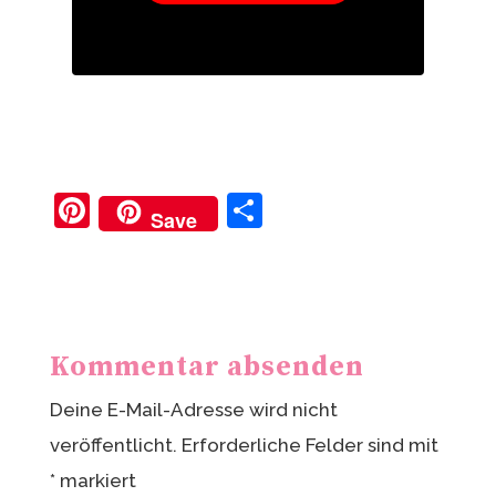
Pi
T
Save
nt
ei
er
le
e
n
st
Kommentar absenden
Deine E-Mail-Adresse wird nicht
veröffentlicht.
Erforderliche Felder sind mit
*
markiert