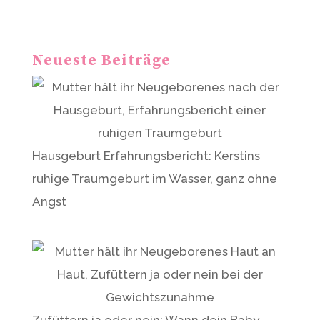
a
t
Neueste Beiträge
i
v
e
:
Hausgeburt Erfahrungsbericht: Kerstins
ruhige Traumgeburt im Wasser, ganz ohne
Angst